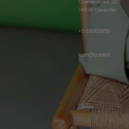
Cramerstraat 20
7415 BV Deventer
+31 630100678
lisan@boldli.nl