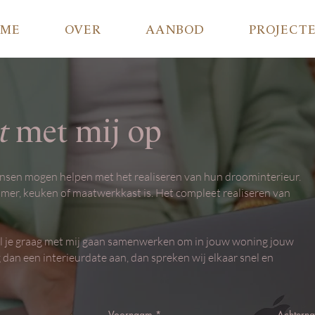
OME
OVER
AANBOD
PROJECT
t
met mij op
mensen mogen helpen met het realiseren van hun droominterieur.
mer, keuken of maatwerkkast is. Het compleet realiseren van
il je graag met mij gaan samenwerken om in jouw woning jouw
 dan een interieurdate aan, dan spreken wij elkaar snel en
Voornaam
Achtern